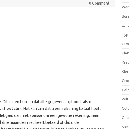
0 Comment
Wer
Bure
Len
Hyp
Gro
Klei
Kre
Klei
Gro
Geld
Wilt
e
. Dit is een bureau dat alle gegevens bij houdt als u
Geld
kunt betalen
. Het kan zijn dat u een rekening te laat heeft
. Het gaat dan niet zomaar om een gewone rekening, maar
Onli
 drie maanden niet heeft betaald of dat u de
Snel