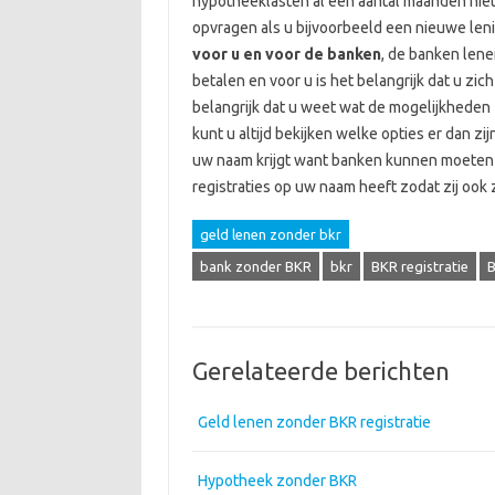
hypotheeklasten al een aantal maanden niet
opvragen als u bijvoorbeeld een nieuwe leni
voor u en voor de banken
, de banken lenen
betalen en voor u is het belangrijk dat u zic
belangrijk dat u weet wat de mogelijkheden z
kunt u altijd bekijken welke opties er dan z
uw naam krijgt want banken kunnen moeten u
registraties op uw naam heeft zodat zij ook
geld lenen zonder bkr
bank zonder BKR
bkr
BKR registratie
B
Gerelateerde berichten
Geld lenen zonder BKR registratie
Hypotheek zonder BKR