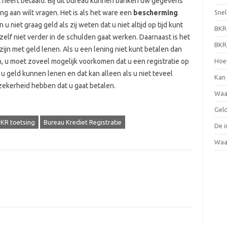
 heeft betaald. Bij dit bureau kunnen banken uw gegevens
Snel
ng aan wilt vragen. Het is als het ware een
bescherming
 u niet graag geld als zij weten dat u niet altijd op tijd kunt
BKR 
hzelf niet verder in de schulden gaat werken. Daarnaast is het
BKR,
ijn met geld lenen. Als u een lening niet kunt betalen dan
Hoev
ijn, u moet zoveel mogelijk voorkomen dat u een registratie op
 geld kunnen lenen en dat kan alleen als u niet teveel
Kan 
 zekerheid hebben dat u gaat betalen.
Waa
Gel
KR toetsing
Bureau Krediet Registratie
De i
Waa