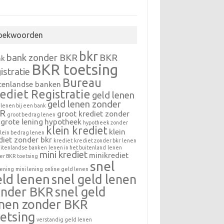
oekwoorden
bkr
bank zonder BKR
BKR
nk
BKR toetsing
istratie
Bureau
tenlandse banken
ediet Registratie
geld lenen
geld lenen zonder
 lenen bij een bank
R
groot krediet zonder
groot bedrag lenen
grote lening
hypotheek
hypotheek zonder
klein krediet
klein
lein bedrag lenen
diet zonder bkr
krediet
krediet zonder bkr
lenen
buitenlandse banken
lenen in het buitenland
lenen
mini krediet
minikrediet
er BKR toetsing
snel
lening
mini lening
online geld lenen
eld lenen
snel geld lenen
onder BKR
snel geld
enen zonder BKR
etsing
verstandig geld lenen