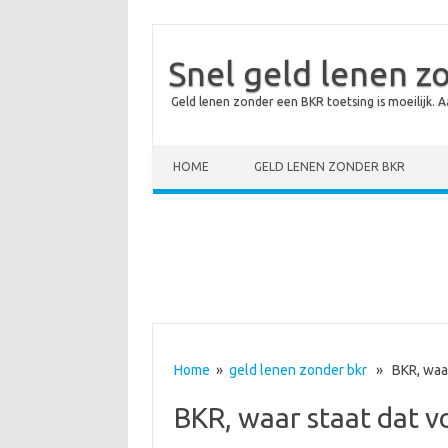
Snel geld lenen z
Geld lenen zonder een BKR toetsing is moeilijk. 
Skip to content
HOME
GELD LENEN ZONDER BKR
Home
»
geld lenen zonder bkr
» BKR, waar 
BKR, waar staat dat v