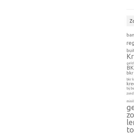
Z
ba
reg
bui
Kr
geld
BK
bkr
bkr
k
kre
bij 
zond
mini
g
z
l
to